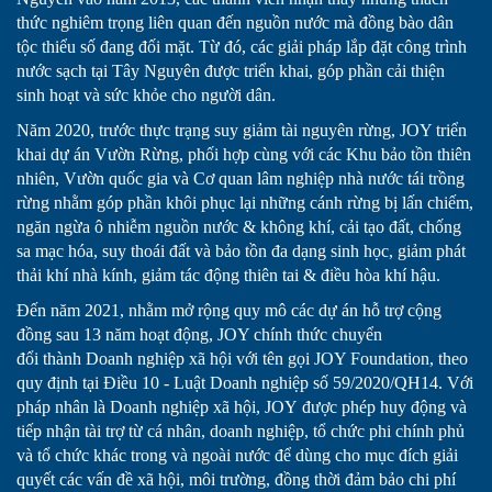
thức nghiêm trọng liên quan đến nguồn nước mà đồng bào dân
tộc thiểu số đang đối mặt. Từ đó, các giải pháp lắp đặt công trình
nước sạch tại Tây Nguyên được triển khai, góp phần cải thiện
sinh hoạt và sức khỏe cho người dân.
Năm 2020, trước thực trạng suy giảm tài nguyên rừng, JOY triển
khai dự án Vườn Rừng, phối hợp cùng với các Khu bảo tồn thiên
nhiên, Vườn quốc gia và Cơ quan lâm nghiệp nhà nước tái trồng
rừng nhằm góp phần khôi phục lại những cánh rừng bị lấn chiếm,
ngăn ngừa ô nhiễm nguồn nước & không khí, cải tạo đất, chống
sa mạc hóa, suy thoái đất và bảo tồn đa dạng sinh học, giảm phát
thải khí nhà kính, giảm tác động thiên tai & điều hòa khí hậu.
Đến năm 2021, nhằm mở rộng quy mô các dự án hỗ trợ cộng
đồng sau 13 năm hoạt động, JOY chính thức chuyển
đổi thành Doanh nghiệp xã hội với tên gọi JOY Foundation, theo
quy định tại Điều 10 - Luật Doanh nghiệp số 59/2020/QH14. Với
pháp nhân là Doanh nghiệp xã hội, JOY được phép huy động và
tiếp nhận tài trợ từ cá nhân, doanh nghiệp, tổ chức phi chính phủ
và tổ chức khác trong và ngoài nước để dùng cho mục đích giải
quyết các vấn đề xã hội, môi trường, đồng thời đảm bảo chi phí