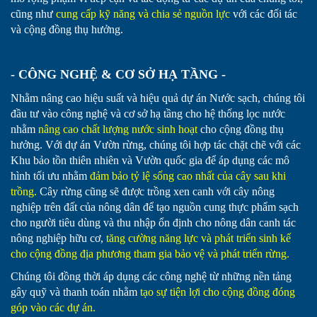
cũng như
cung cấp kỹ năng và chia sẻ nguồn lực
với các đối tác
và cộng đồng thụ hưởng.
- CÔNG NGHỆ & CƠ SỞ HẠ TẦNG -
Nhằm nâng cao hiệu suất và hiệu quả dự án Nước sạch, chúng tôi
đầu tư vào công nghệ và cơ sở hạ tầng cho hệ thống lọc nước
nhằm
nâng cao chất lượng nước sinh hoạt
cho cộng đồng thụ
hưởng. Với dự án Vườn rừng, chúng tôi hợp tác chặt chẽ với các
Khu bảo tồn thiên nhiên và Vườn quốc gia để áp dụng các mô
hình tối ưu nhằm
đảm bảo tỷ lệ sống cao nhất của cây sau khi
trồng.
Cây rừng cũng sẽ được trồng xen canh với cây nông
nghiệp trên đất của nông dân để tạo nguồn cung thực phẩm sạch
cho người tiêu dùng và thu nhập ổn định cho nông dân canh tác
nông nghiệp hữu cơ,
tăng cường năng lực và phát triển sinh kế
cho cộng đồng địa phương tham gia bảo vệ và phát triển rừng.
Chúng tôi đồng thời áp dụng các công nghệ từ những nền tảng
gây quỹ và thanh toán nhằm
tạo sự tiện lợi cho cộng đồng đóng
góp vào các dự án.