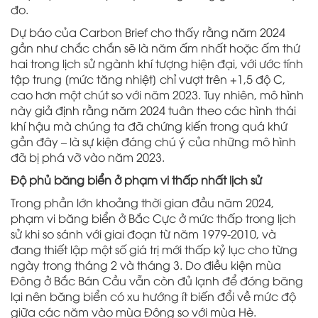
đo.
Dự báo của Carbon Brief cho thấy rằng năm 2024
gần như chắc chắn sẽ là năm ấm nhất hoặc ấm thứ
hai trong lịch sử ngành khí tượng hiện đại, với ước tính
tập trung [mức tăng nhiệt] chỉ vượt trên +1,5 độ C,
cao hơn một chút so với năm 2023. Tuy nhiên, mô hình
này giả định rằng năm 2024 tuân theo các hình thái
khí hậu mà chúng ta đã chứng kiến trong quá khứ
gần đây – là sự kiện đáng chú ý của những mô hình
đã bị phá vỡ vào năm 2023.
Độ phủ băng biển ở phạm vi thấp nhất lịch sử
Trong phần lớn khoảng thời gian đầu năm 2024,
phạm vi băng biển ở Bắc Cực ở mức thấp trong lịch
sử khi so sánh với giai đoạn từ năm 1979-2010, và
đang thiết lập một số giá trị mới thấp kỷ lục cho từng
ngày trong tháng 2 và tháng 3. Do điều kiện mùa
Đông ở Bắc Bán Cầu vẫn còn đủ lạnh để đóng băng
lại nên băng biển có xu hướng ít biến đổi về mức độ
giữa các năm vào mùa Đông so với mùa Hè.