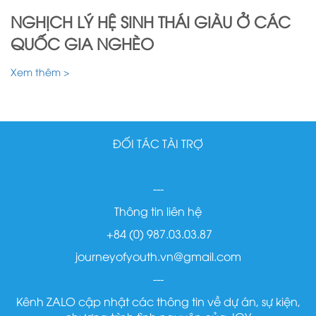
NGHỊCH LÝ HỆ SINH THÁI GIÀU Ở CÁC
QUỐC GIA NGHÈO
Xem thêm >
ĐỐI TÁC TÀI TRỢ
---
Thông tin liên hệ
+84 (0) 987.03.03.87
journeyofyouth.vn@gmail.com
---
Kênh ZALO cập nhật các thông tin về dự án, sự kiện,