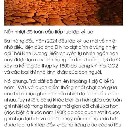
Nền nhiệt độ toàn cầu tiếp tục lập kỷ lục
Ba tháng đầu năm 2024 đều lập kỷ lục mới về nhiệt
nhờ điều kiện của pha El Niño đạt đỉnh ở vùng nhiệt
đới Thái Bình Dương. Biến chuyển tự nhiên ngắn hạn
này được tạo ra vì tình trạng ấm lên khoảng 1,3 độ C
xảy ra kể từ giữa thập kỷ 1800 do lượng khí thải CO2
và các loại khí nhà kính khác của con người.
Nói chung, Trái đất đã ấm lên khoảng 1 độ C kể từ
năm 1970, với quan điểm thống nhất chặt chẽ giữa
các bộ dữ liệu ghi nhận nền nhiệt độ toàn cầu khác
nhau. Tuy nhiên, có sự khác biệt lớn hơn giữa các bản
ghi nhiệt độ trong khoảng thời gian đối chiếu xa hơn
(đặc biệt là trước năm 1900) do các quan sát ít được
ghi nhận lại hơn và do độ nhạy cảm khí hậu lớn hơn
được tạo ra khi lấp đầy khoảng trống giữa các số liệu