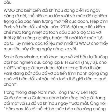
cầu.
WMO cho biết biến đổi khí hậu đang diễn ra ngày
càng rõ nét, thể hiện qua tần suất và mức độ nghiêm
trọng của các hiện tượng thời tiết cực đoan. Hiệp định
Paris về biến đổi khí hậu năm 2015 đặt mục tiêu kiềm
chế mức tăng nhiệt độ toàn cầu dưới 2 độ C so với
thời kỳ tiền công nghiệp, hoặc tốt nhất là ở mức 1,5
độ C. Tuy nhiên, các số liệu mới nhất từ WMO cho thấy
mục tiêu này đang ngày càng xa vời.
Sonia Seneviratne, nhà khoa học về khí hậu tại Trường
đại học nghiên cứu công lập ETH Zurich (Thụy Sĩ), cho
biết""Những giới hạn được đặt ra trong Thỏa thuận
Paris đang bắt đầu đổ vỡ do tiến trình hành động ứng
phó với biến đổi khí hậu trên toàn thế giới diễn ra quá
chậm".
Trong thông điệp Năm mới, Tổng Thư ký Liên Hợp
Quốc Antonio Guterres cảnh báo rằng thế giới đang
đối mặt với sự đổ vỡ khí hậu ngay trước mắt. Ông nói:
“Hôm nay, tôi có thể chính thức báo cáo rằng chúng