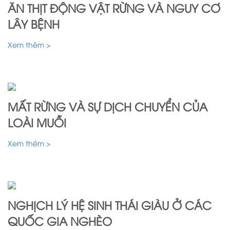
ĂN THỊT ĐỘNG VẬT RỪNG VÀ NGUY CƠ
LÂY BỆNH
Xem thêm >
MẤT RỪNG VÀ SỰ DỊCH CHUYỂN CỦA
LOÀI MUỖI
Xem thêm >
NGHỊCH LÝ HỆ SINH THÁI GIÀU Ở CÁC
QUỐC GIA NGHÈO