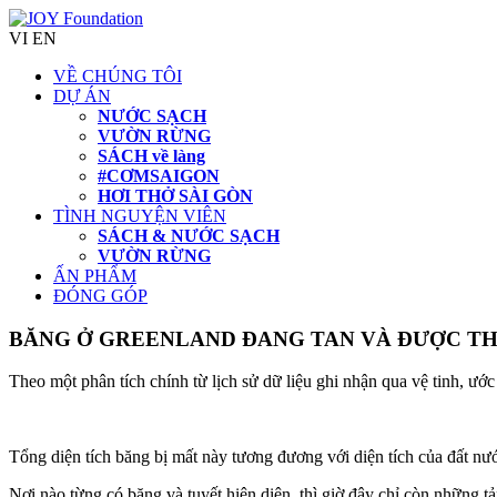
VI
EN
VỀ CHÚNG TÔI
DỰ ÁN
NƯỚC SẠCH
VƯỜN RỪNG
SÁCH về làng
#CƠMSAIGON
HƠI THỞ SÀI GÒN
TÌNH NGUYỆN VIÊN
SÁCH & NƯỚC SẠCH
VƯỜN RỪNG
ẤN PHẨM
ĐÓNG GÓP
BĂNG Ở GREENLAND ĐANG TAN VÀ ĐƯỢC TH
Theo một phân tích chính từ lịch sử dữ liệu ghi nhận qua vệ tinh, 
Tổng diện tích băng bị mất này tương đương với diện tích của đất n
Nơi nào từng có băng và tuyết hiện diện, thì giờ đây chỉ còn những t