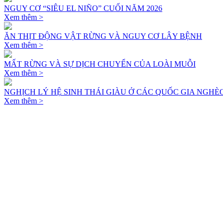
NGUY CƠ “SIÊU EL NIÑO” CUỐI NĂM 2026
Xem thêm >
ĂN THỊT ĐỘNG VẬT RỪNG VÀ NGUY CƠ LÂY BỆNH
Xem thêm >
MẤT RỪNG VÀ SỰ DỊCH CHUYỂN CỦA LOÀI MUỖI
Xem thêm >
NGHỊCH LÝ HỆ SINH THÁI GIÀU Ở CÁC QUỐC GIA NGHÈ
Xem thêm >