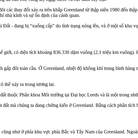
i các thay đổi xảy ra trên khắp Greenland từ thập niên 1980 đến thập
khí nhà kính và sự ổn định của cảnh quan.
 Đất - đang bị “xuống cấp” do tình trạng nóng lên, và ở một số khu vự
 giới, có diện tích khoảng 836.330 dặm vuông (2,1 triệu km vuông). H
nh gấp đôi toàn cầu. Ở Greenland, nhiệt độ không khí trung bình hàn
 thể xảy ra trong tương lai.
đất thuộc Phân khoa Môi trường tại Đại học Leeds và là một trong nhữn
 đất mà chúng ta đang chứng kiến ở Greenland. Bằng cách phân tích hìn
ay, cũng như ở phía khu vực phía Bắc và Tây Nam của Greenland. Ngoà