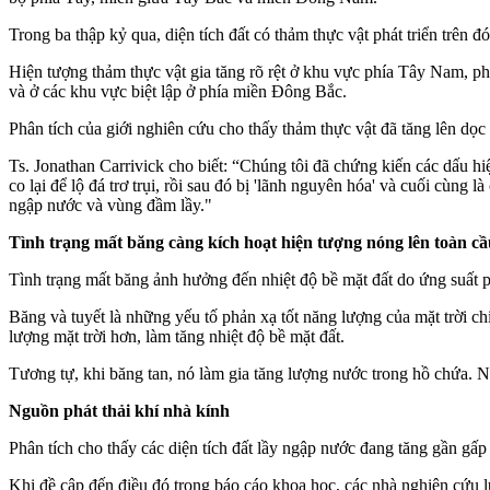
Trong ba thập kỷ qua, diện tích đất có thảm thực vật phát triển trên
Hiện tượng thảm thực vật gia tăng rõ rệt ở khu vực phía Tây Nam, p
và ở các khu vực biệt lập ở phía miền Đông Bắc.
Phân tích của giới nghiên cứu cho thấy thảm thực vật đã tăng lên dọc 
Ts. Jonathan Carrivick cho biết: “Chúng tôi đã chứng kiến các dấu h
co lại để lộ đá trơ trụi, rồi sau đó bị 'lãnh nguyên hóa' và cuối cùng
ngập nước và vùng đầm lầy."
Tình trạng mất băng càng kích hoạt hiện tượng nóng lên toàn cầ
Tình trạng mất băng ảnh hưởng đến nhiệt độ bề mặt đất do ứng suất p
Băng và tuyết là những yếu tố phản xạ tốt năng lượng của mặt trời ch
lượng mặt trời hơn, làm tăng nhiệt độ bề mặt đất.
Tương tự, khi băng tan, nó làm gia tăng lượng nước trong hồ chứa. N
Nguồn phát thải khí nhà kính
Phân tích cho thấy các diện tích đất lầy ngập nước đang tăng gần gấ
Khi đề cập đến điều đó trong báo cáo khoa học, các nhà nghiên cứu l