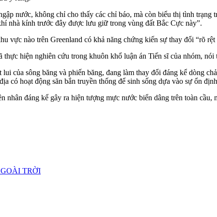
ngập nước, không chỉ cho thấy các chỉ báo, mà còn biểu thị tình trạng t
khí nhà kính trước đây được lưu giữ trong vùng đất Bắc Cực này”.
u vực nào trên Greenland có khả năng chứng kiến sự thay đổi “rõ rệt 
đã thực hiện nghiên cứu trong khuôn khổ luận án Tiến sĩ của nhóm, nói
út lui của sông băng và phiến băng, đang làm thay đổi đáng kể dòng ch
 địa có hoạt động săn bắn truyền thống để sinh sống dựa vào sự ổn đị
n nhân đáng kể gây ra hiện tượng mực nước biển dâng trên toàn cầu, m
GOÀI TRỜI