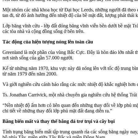
Một nhóm các nhà khoa học từ Đại học Leeds, những người đã theo dõ
tan đi, từ đó ảnh hưởng đến nhiệt độ của bề mặt đất, lượng phát thải 
Lớp băng vĩnh cửu - lớp đất đóng băng vĩnh viễn bên dưới bề mặt Trái
các tòa nhà và cộng đồng sống ở bên trên.
Tác động của hiện tượng nóng lên toàn cầu
Greenland là một phần của vùng Bắc Cực. Đây là hòn đảo lớn nhất thế
nơi sinh sống của gần 57.000 người.
Kể từ những năm 1970, khu vực này đã nóng lên với tốc độ trung bì
từ năm 1979 đến năm 2000.
Và giới nghiên cứu cảnh báo rằng các mức nhiệt độ khắc nghiệt hơn có
Ts. Jonathan Carrivick, một nhà chuyên gia nghiên cứu hệ thống Trái 
“Nền nhiệt độ ấm hơn có liên quan đến những thay đổi về lớp phủ mặt
chi tiết về những thay đổi lớp phủ mặt đất đang diễn ra.”
Băng biến mất và thay thế bằng đá trơ trụi và cây bụi
Tình trạng băng biến mất tập trung quanh rìa các sông băng ngày n
bộ phía Tây, miền giữa Tây Bắc và miền Đông Nam.