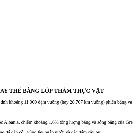
AY THẾ BẰNG LỚP THẢM THỰC VẬT
ước tính khoảng 11.000 dặm vuông (hay 28.707 km vuông) phiến băng và
ước Albania, chiếm khoảng 1,6% tổng lượng băng và sông băng của Gre
ảng đá cằn cỗi, vùng lầy ngập nước và các đám cây bụi.