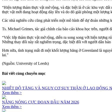
“Hiện tượng thảm thực vật mở rộng, và đặc biệt là ở các khu vực đất 
thực vật mới đang hoạt động dày lên và do đó giải phóng một lượng 
Các nhà nghiên cứu cũng phát triển một mô hình để dự đoán những kh
Ts. Michael Grimes, tác giả chính của báo cáo khoa học trên, người 
“Việc lớp thảm thực vật mở rộng, diễn ra song song với hiện tượng r
Những thay đổi này rất nghiêm trọng, đặc biệt đối với người dân bản
Hơn nữa, tình trạng mất đi một khối lượng băng ở Greenland là nguyê
lai."
(Nguồn: University of Leeds)
Bài viết cùng chuyên mục
NHIỆT ĐỘ TĂNG VÀ NGUY CƠ SUY THẬN Ở LAO ĐỘNG N
Xem thêm >
NẮNG NÓNG CỰC ĐOAN ĐẦU NĂM 2026
Xem thêm >