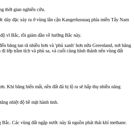
ng thời gian nghiên cứu.
ước dày đặc xảy ra ở vùng lân cận Kangerlussuaq phía miền Tây Nam
9 độ vĩ Bắc, rồi giảm dần về hướng Bắc này.
 đến băng tan rã nhiều hơn và 'phủ xanh' hơn nữa Greenland, nơi băng
n đi lớp trầm tích và phù sa, và cuối cùng hình thành nên vùng đất
ơn. Khi băng biến mất, nền đất đá bị lộ ra sẽ hấp thụ nhiều năng
tăng nhiệt độ bề mặt hành tinh.
g Bắc. Các vùng đất ngập nước này là nguồn phát thải khí methane.