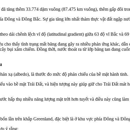
 đó đã tăng thêm 33.774 dặm vuông (87.475 km vuông), thêm gấp đôi tro
hía Đông và Đông Bắc. Sự gia tăng lớn nhất thảm thực vật đất ngập n
theo dải chênh lệch vĩ độ (latitudinal gradient) giữa 63 độ vĩ Bắc và 6
iệu cho thấy tình trạng mất băng đang gây ra nhiều phản ứng khác, dẫn
 là cây bụi xâm chiếm. Đồng thời, nước thoát ra từ lớp băng tan đang cuố
u
hản xạ (albedo), là thước đo mức độ phản chiếu của bề mặt hành tinh.
iếu vào bề mặt Trái Đất, và hiện tượng này giúp giữ cho Trái Đất mát h
ước hấp thụ nhiều năng lượng mặt trời hơn tuyết và điều này cũng làm 
p bốn lần trên khắp Greenland, đặc biệt là ở khu vực phía Đông và Đôn
ưu ý rằng: