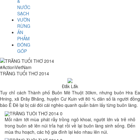
&
NƯỚC
SẠCH
VƯỜN
RỪNG
ẤN
PHẨM
ĐÓNG
GÓP
#ActionVietNam
TRĂNG TUỔI THƠ 2014
Đắk Lắk
Tuy chỉ cách Thành phố Buôn Mê Thuột 30km, nhưng buôn Hra Ea
Hning, xã Đrây Bhăng, huyện Cư Kuin với 80 % dân số là người đồng
bào Ê Đê lại bị cái đói cái nghèo quanh quẩn bám lấy từng buôn làng.
Mỗi năm tới mùa phát rẫy trồng ngô khoai, người lớn và trẻ nhỏ
trong buôn sẽ lên núi trỉa hạt rồi về lại buôn làng sinh sống. Đến
mùa thu hoạch, các hộ gia đình lại kéo nhau lên núi.