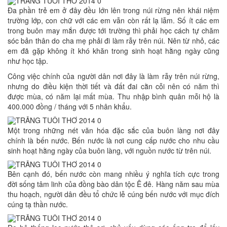
Đa phần trẻ em ở đây đều lớn lên trong núi rừng nên khái niệm
trường lớp, con chữ với các em vẫn còn rất lạ lẫm. Số ít các em
trong buôn may mắn được tới trường thì phải học cách tự chăm
sóc bản thân do cha mẹ phải đi làm rẫy trên núi. Nên từ nhỏ, các
em đã gặp không ít khó khăn trong sinh hoạt hằng ngày cũng
như học tập.
Công việc chính của người dân nơi đây là làm rẫy trên núi rừng,
nhưng do điều kiện thời tiết và đất đai cằn cỗi nên có năm thì
được mùa, có năm lại mất mùa. Thu nhập bình quân mỗi hộ là
400.000 đồng / tháng với 5 nhân khẩu.
Một trong những nét văn hóa đặc sắc của buôn làng nơi đây
chính là bến nước. Bến nước là nơi cung cấp nước cho nhu cầu
sinh hoạt hằng ngày của buôn làng, với nguồn nước từ trên núi.
Bên cạnh đó, bến nước còn mang nhiều ý nghĩa tích cực trong
đời sống tâm linh của đồng bào dân tộc Ê đê. Hàng năm sau mùa
thu hoạch, người dân đều tổ chức lễ cúng bến nước với mục đích
cúng tạ thần nước.