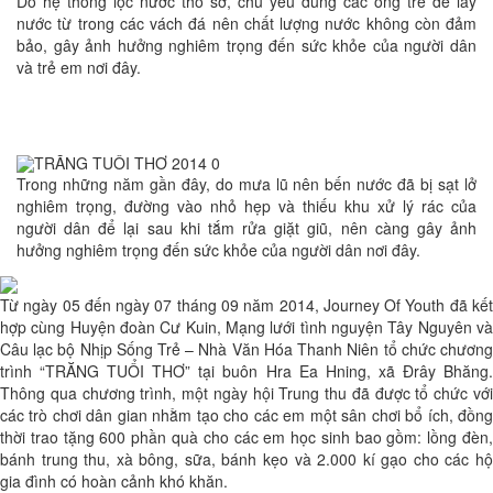
Do hệ thống lọc nước thô sơ, chủ yếu dùng các ống tre để lấy
nước từ trong các vách đá nên chất lượng nước không còn đảm
bảo, gây ảnh hưởng nghiêm trọng đến sức khỏe của người dân
và trẻ em nơi đây.
Trong những năm gần đây, do mưa lũ nên bến nước đã bị sạt lở
nghiêm trọng, đường vào nhỏ hẹp và thiếu khu xử lý rác của
người dân để lại sau khi tắm rửa giặt giũ, nên càng gây ảnh
hưởng nghiêm trọng đến sức khỏe của người dân nơi đây.
Từ ngày 05 đến ngày 07 tháng 09 năm 2014, Journey Of Youth đã kết
hợp cùng Huyện đoàn Cư Kuin, Mạng lưới tình nguyện Tây Nguyên và
Câu lạc bộ Nhịp Sống Trẻ – Nhà Văn Hóa Thanh Niên tổ chức chương
trình “TRĂNG TUỔI THƠ” tại buôn Hra Ea Hning, xã Đrây Bhăng.
Thông qua chương trình, một ngày hội Trung thu đã được tổ chức với
các trò chơi dân gian nhằm tạo cho các em một sân chơi bổ ích, đồng
thời trao tặng 600 phần quà cho các em học sinh bao gồm: lồng đèn,
bánh trung thu, xà bông, sữa, bánh kẹo và 2.000 kí gạo cho các hộ
gia đình có hoàn cảnh khó khăn.