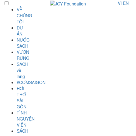
VI
EN
VỀ
CHÚNG
TÔI
DỰ
ÁN
NƯỚC
SẠCH
VƯỜN
RỪNG
SÁCH
về
làng
#CƠMSAIGON
HƠI
THỞ
SÀI
GÒN
TÌNH
NGUYỆN
VIÊN
SÁCH