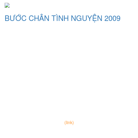
BƯỚC CHÂN TÌNH NGUYỆN 2009
ĐỐI TÁC TÀI TRỢ
---
Thông tin liên hệ
+84 (0) 987.03.03.87
journeyofyouth.vn@gmail.com
---
Kênh ZALO cập nhật các thông tin về dự án, sự kiện, chương
trình tình nguyện của JOY
(link)