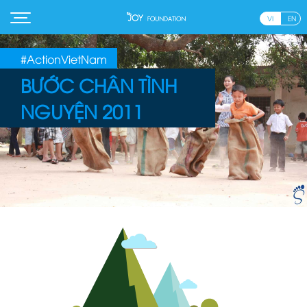
VI
EN
#ActionVietNam
BƯỚC CHÂN TÌNH
NGUYỆN 2011