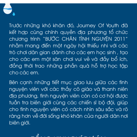
Trước những khó khăn đó, Journey Of Youth đã
kết hợp cùng chính quyền địa phương tổ chức
chương trình “BƯỚC CHÂN TÌNH NGUYỆN 2011”
nhằm mang đến một ngày hội thiếu nhi với các
trò chơi dân gian dành cho các em học sinh , tạo
cho các em một sân chơi vui vẻ và đầy bổ ích,
đồng thời trao những phần quà hỗ trợ học tập
cho các em.
Bên cạnh những tiết mục giao lưu giữa các tình
nguyện viên với các thầy cô giáo và thanh niên
địa phương, tình nguyện viên còn có cơ hội được
tuần tra biên giới cùng các chiến sĩ bộ đội, giúp
cho tình nguyện viên có cách nhìn sâu sắc và rõ
ràng hơn về đời sống khó khăn của người dân nơi
biên giới.