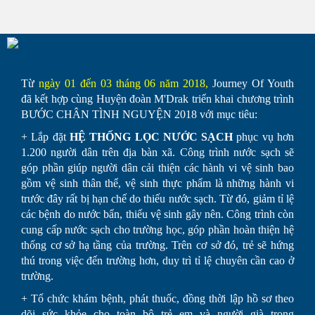
Từ
ngày 01 đến 03 tháng 06 năm 2018,
Journey Of Youth
đã kết hợp cùng Huyện đoàn M'Drak triển khai chương trình
BƯỚC CHÂN TÌNH NGUYỆN 2018 với mục tiêu:
+ Lắp đặt
HỆ THỐNG LỌC NƯỚC SẠCH
phục vụ hơn
1.200 người dân trên địa bàn xã. Công trình nước sạch sẽ
góp phần giúp người dân cải thiện các hành vi vệ sinh bao
gồm vệ sinh thân thể, vệ sinh thực phẩm là những hành vi
trước đây rất bị hạn chế do thiếu nước sạch. Từ đó, giảm tỉ lệ
các bệnh do nước bẩn, thiếu vệ sinh gây nên. Công trình còn
cung cấp nước sạch cho trường học, góp phần hoàn thiện hệ
thống cơ sở hạ tầng của trường. Trên cơ sở đó, trẻ sẽ hứng
thú trong việc đến trường hơn, duy trì tỉ lệ chuyên cần cao ở
trường.
+ Tổ chức khám bệnh, phát thuốc, đồng thời lập hồ sơ theo
dõi sức khỏe cho toàn bộ trẻ em và người già trong