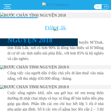
VI
EN
#ActionVietNam
Đắk Lắk
BƯỚC CHÂN TÌNH
NGUYỆN 2018
Tại thôn 7, xã Cư Róa, cách xa trung tâm huyện M’Drak,
tỉnh Đắk Lắk, nơi có hơn 90% là đồng bào thiểu số H’Mông
di cư từ các tỉnh miền núi phía Bắc, với hơn 85% là hộ nghèo
và cận nghèo.
Công việc của người dân ở đây chủ yếu đi làm thuê vào mùa
nắng, với thu nhập 450.000 đồng / tháng.
Cuộc sống nghèo khổ, nên sau giờ học trẻ em trong thôn
thường đi nhặt chai nhựa và bọc ni lông để bán kiếm tiền phụ
giúp gia đình. Phần lớn các em chỉ học hết lớp 5 rồi ở nhà
phụ giúp gia đình. Số ít các em cố gắng học lên cấp 2 – 3 thì