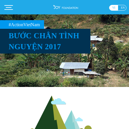
VI
EN
#ActionVietNam
BƯỚC CHÂN TÌNH
NGUYỆN 2017