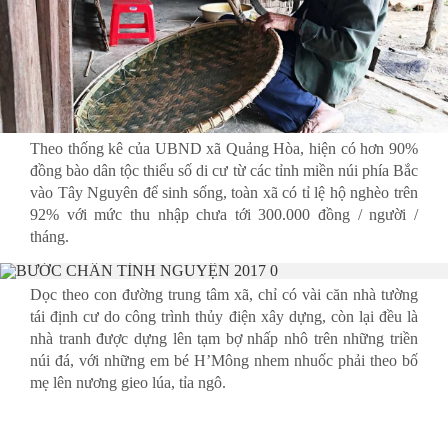
Theo thống kê của UBND xã Quảng Hòa, hiện có hơn 90%
đồng bào dân tộc thiểu số di cư từ các tỉnh miền núi phía Bắc
vào Tây Nguyên để sinh sống, toàn xã có tỉ lệ hộ nghèo trên
92% với mức thu nhập chưa tới 300.000 đồng / người /
tháng.
Dọc theo con đường trung tâm xã, chỉ có vài căn nhà tường
tái định cư do công trình thủy điện xây dựng, còn lại đều là
nhà tranh được dựng lên tạm bợ nhấp nhô trên những triền
núi đá, với những em bé H’Mông nhem nhuốc phải theo bố
mẹ lên nương gieo lúa, tỉa ngô.