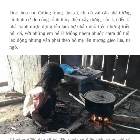
Dọc theo con đường trung tâm xã, chỉ có vài căn nhà tường
tái định cư do công trình thủy điện xây dựng, còn lại đều là
nhà tranh được dựng lên tạm bợ nhấp nhô trên những triền
núi đá, với những em bé H’Mông nhem nhuốc chưa đủ tuổi
lao động nhưng vẫn phải theo bố mẹ lên nương gieo lúa, tỉa
ngô.
Khoảng 60% dân số tại đây chưa có điện thắp sáng, chỉ có