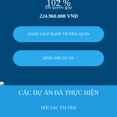
102 %
Đã quyên góp
224.960.000 VND
DANH SÁCH MẠNH THƯỜNG QUÂN
HÌNH ẢNH DỰ ÁN
CÁC DỰ ÁN ĐÃ THỰC HIỆN
ĐỐI TÁC TÀI TRỢ